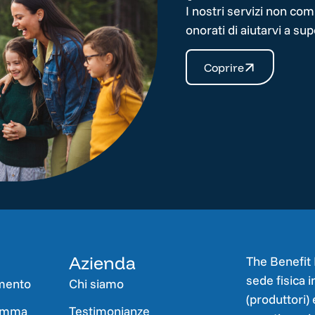
I nostri servizi non co
onorati di aiutarvi a s
Coprire
Azienda
The Benefit 
sede fisica 
imento
Chi siamo
(produttori) 
ramma
Testimonianze