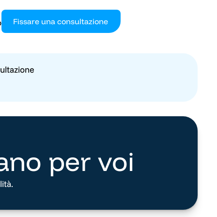
Fissare una consultazione
o
ultazione
ano per voi
ità.