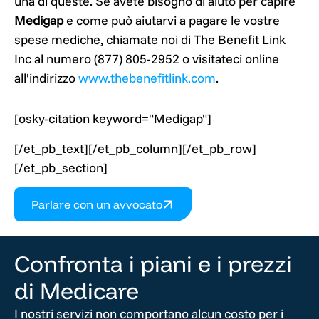
una di queste. Se avete bisogno di aiuto per capire
Medigap
e come può aiutarvi a pagare le vostre
spese mediche, chiamate noi di The Benefit Link
Inc al numero (877) 805-2952 o visitateci online
all'indirizzo
www.thebenefitlink.com
.
[osky-citation keyword="Medigap"]
[/et_pb_text][/et_pb_column][/et_pb_row]
[/et_pb_section]
Parlare con un avvocato
Confronta i piani e i prezzi
di Medicare
I nostri servizi non comportano alcun costo per i