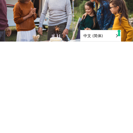
中文 (简体)
产品
医疗保险补充
牙科 视力 听力
癌症
短期护理
长期护理
年金