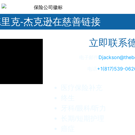
德里克-杰克逊在慈善链接
立即联系
电子邮件
Djackson@thebe
电话
+1(817)539-06
医疗保险补充
终生
牙科/眼科/听力
长期/短期护理
癌症